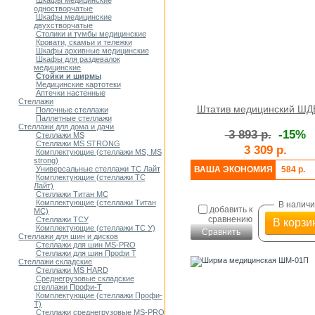
Шкафы медицинские
одностворчатые
Шкафы медицинские
двухстворчатые
Столики и тумбы медицинские
Кровати, скамьи и тележки
Шкафы архивные медицинские
Шкафы для раздевалок
медицинские
Стойки и ширмы
Медицинские картотеки
Аптечки настенные
Стеллажи
Штатив медицинский ШД
Полочные стеллажи
Паллетные стеллажи
Стеллажи для дома и дачи
3 893 р.
-15%
Стеллажи MS
Стеллажи MS STRONG
3 309 р.
Комплектующие (стеллажи MS, MS
strong)
ВАША ЭКОНОМИЯ
584 р.
Универсальные стеллажи ТС Лайт
Комплектующие (стеллажи ТС
Лайт)
Стеллажи Титан МС
Комплектующие (стеллажи Титан
В налич
добавить к
МС)
сравнению
Стеллажи ТСУ
В корзи
Комплектующие (стеллажи ТС У)
Сравнить
Стеллажи для шин и дисков
Стеллажи для шин MS-PRO
Стеллажи для шин Профи Т
Стеллажи складские
Стеллажи MS HARD
Среднегрузовые складские
стеллажи Профи-Т
Комплектующие (стеллажи Профи-
Т)
Стеллажи среднегрузовые MS-PRO