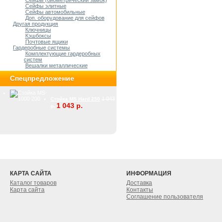
Сейфы (биометрический замок)
Сейфы элитные
Cейфы автомобильные
Доп. оборудование для сейфов
Другая продукция
Ключницы
Кэшбоксы
Почтовые ящики
Гардеробные системы
Комплектующие гардеробных
систем
Вешалки металлические
Спецпредложение
1 043
Стойка MS Hard 250
1 043 р.
р.
КАРТА САЙТА
ИНФОРМАЦИЯ
Каталог товаров
Доставка
Карта сайта
Контакты
Соглашение пользователя