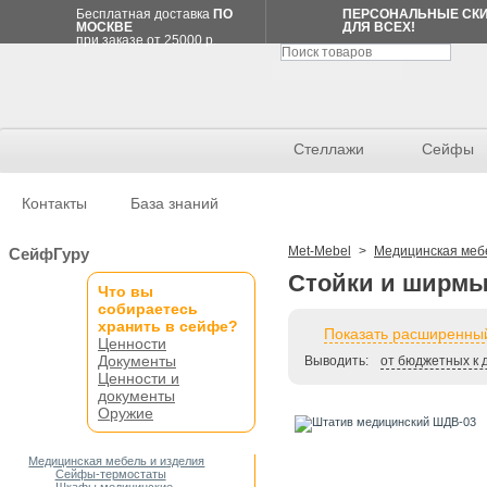
Бесплатная доставка
ПО
ПЕРСОНАЛЬНЫЕ СК
МОСКВЕ
ДЛЯ ВСЕХ!
при заказе от 25000 р.
Стеллажи
Сейфы
Контакты
База знаний
Спецпредложение
Met-Mebel
>
Медицинская меб
СейфГуру
Стойки и ширм
Что вы
Лоток-
собираетесь
коробка
А4
хранить в сейфе?
Показать расширенный
75мм
Ценности
114
Документы
р.
Выводить:
от бюджетных к 
114 р.
Ценности и
документы
СПИСОК
Оружие
ПОКУПОК
Товаров
нет
Медицинская мебель и изделия
Мои списки
Сейфы-термостаты