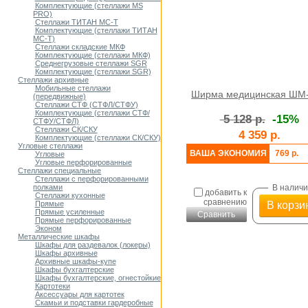
Комплектующие (стеллажи MS
PRO)
Стеллажи ТИТАН МС-Т
Комплектующие (стеллажи ТИТАН
МС-Т)
Стеллажи складские МКФ
Комплектующие (стеллажи МКФ)
Среднегрузовые стеллажи SGR
Комплектующие (стеллажи SGR)
Стеллажи архивные
Мобильные стеллажи
Ширма медицинская ШМ
(передвижные)
Стеллажи СТФ (СТФЛ/СТФУ)
Комплектующие (стеллажи СТФ/
5 128 р.
-15%
СТФУ/СТФЛ)
Стеллажи СК/СКУ
4 359 р.
Комплектующие (стеллажи СК/СКУ)
Угловые стеллажи
ВАША ЭКОНОМИЯ
769 р.
Угловые
Угловые перфорированные
Стеллажи специальные
Стеллажи с перфорированными
В налич
полками
добавить к
Стеллажи кухонные
сравнению
В корзи
Прямые
Прямые усиленные
Сравнить
Прямые перфорированные
Эконом
Металлические шкафы
Шкафы для раздевалок (локеры)
Шкафы архивные
Архивные шкафы-купе
Шкафы бухгалтерские
Шкафы бухгалтерские, огнестойкие
Картотеки
Аксессуары для картотек
Скамьи и подставки гардеробные