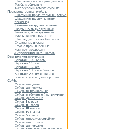
Шкафы кассира индивидуальные
Тумбы мобильные
Аксессуары и комплектующие
Производственная мебель
Шкафы инструментальные (легкие)
Шкафы инструментальные
(тяжелые)
Тяжелые инструментальные
шкафы HARD (модульные)
Тележки для инструментов
Тумбы для инструментов
Шкафы для газовых баллонов
Сушильные шкафы
Стулья промышленные
Комплектующие для
инструментальных шкафов
Верстаки металлические
Верстаки 100-120 см.
Верстаки 140 см.
Верстаки 160 см.
Верстаки 180 см и больше
Верстаки 200 см и больше
Комплектующие для верстаков
Сейфы
Сейфы для дома
Сейфы для офиса
Сейфы встраиваемые
Сейфы мебельные (гостиничные)
Сейфы депозитные
Cейфы I класса
Сейфы II класса
Сейфы III класса
Сейфы IV класса
Сейфы V класса
Сейфы огневзломостойкие
Сейфы огнестойкие
Сейфы для оружия