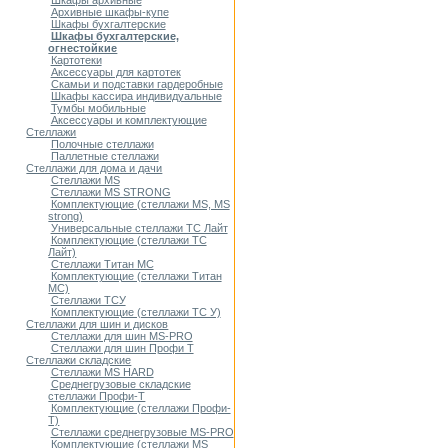
Шкафы архивные
Архивные шкафы-купе
Шкафы бухгалтерские
Шкафы бухгалтерские,
огнестойкие
Картотеки
Аксессуары для картотек
Скамьи и подставки гардеробные
Шкафы кассира индивидуальные
Тумбы мобильные
Аксессуары и комплектующие
Стеллажи
Полочные стеллажи
Паллетные стеллажи
Стеллажи для дома и дачи
Стеллажи MS
Стеллажи MS STRONG
Комплектующие (стеллажи MS, MS
strong)
Универсальные стеллажи ТС Лайт
Комплектующие (стеллажи ТС
Лайт)
Стеллажи Титан МС
Комплектующие (стеллажи Титан
МС)
Стеллажи ТСУ
Комплектующие (стеллажи ТС У)
Стеллажи для шин и дисков
Стеллажи для шин MS-PRO
Стеллажи для шин Профи Т
Стеллажи складские
Стеллажи MS HARD
Среднегрузовые складские
стеллажи Профи-Т
Комплектующие (стеллажи Профи-
Т)
Стеллажи среднегрузовые MS-PRO
Комплектующие (стеллажи MS