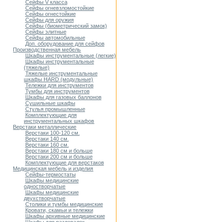
Сейфы V класса
Сейфы огневзломостойкие
Сейфы огнестойкие
Сейфы для оружия
Сейфы (биометрический замок)
Сейфы элитные
Cейфы автомобильные
Доп. оборудование для сейфов
Производственная мебель
Шкафы инструментальные (легкие)
Шкафы инструментальные
(тяжелые)
Тяжелые инструментальные
шкафы HARD (модульные)
Тележки для инструментов
Тумбы для инструментов
Шкафы для газовых баллонов
Сушильные шкафы
Стулья промышленные
Комплектующие для
инструментальных шкафов
Верстаки металлические
Верстаки 100-120 см.
Верстаки 140 см.
Верстаки 160 см.
Верстаки 180 см и больше
Верстаки 200 см и больше
Комплектующие для верстаков
Медицинская мебель и изделия
Сейфы-термостаты
Шкафы медицинские
одностворчатые
Шкафы медицинские
двухстворчатые
Столики и тумбы медицинские
Кровати, скамьи и тележки
Шкафы архивные медицинские