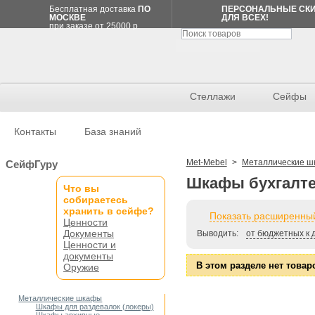
Бесплатная доставка
ПО
ПЕРСОНАЛЬНЫЕ СК
МОСКВЕ
ДЛЯ ВСЕХ!
при заказе от 25000 р.
Стеллажи
Сейфы
Контакты
База знаний
Спецпредложение
Met-Mebel
>
Металлические 
СейфГуру
Шкафы бухгалте
Что вы
Стеллаж
собираетесь
Лайт
1800x1200x400/5
хранить в сейфе?
Показать расширенный
полок
Ценности
11
Документы
535
Выводить:
от бюджетных к 
р.
Ценности и
11 535 р.
документы
В этом разделе нет товар
Оружие
СПИСОК
ПОКУПОК
Товаров
Металлические шкафы
нет
Шкафы для раздевалок (локеры)
Мои списки