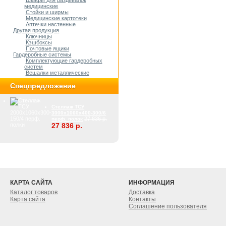
Шкафы для раздевалок
медицинские
Стойки и ширмы
Медицинские картотеки
Аптечки настенные
Другая продукция
Ключницы
Кэшбоксы
Почтовые ящики
Гардеробные системы
Комплектующие гардеробных
систем
Вешалки металлические
Спецпредложение
Стеллаж ТСУ
3000x1060x400-300/6
27 836 р.
перф. полок
27 836 р.
КАРТА САЙТА
ИНФОРМАЦИЯ
Каталог товаров
Доставка
Карта сайта
Контакты
Соглашение пользователя