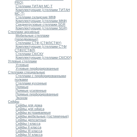
PRO)
Стеллажи ТИТАН МС-Т
Комплектующие (стеллажи ТИТАН
МС-Т)
Стеллажи складские МКФ
Комплектующие (стеллажи МКФ)
Среднегрузовые стеллажи SGR
Комплектующие (стеллажи SGR)
Стеллажи архивные
Мобильные стеллажи
(передвижные)
Стеллажи СТФ (СТФЛ/СТФУ)
Комплектующие (стеллажи СТФ/
СТФУ/СТФЛ)
Стеллажи СК/СКУ
Комплектующие (стеллажи СК/СКУ)
Угловые стеллажи
Угловые
Угловые перфорированные
Стеллажи специальные
Стеллажи с перфорированными
полками
Стеллажи кухонные
Прямые
Прямые усиленные
Прямые перфорированные
Эконом
Сейфы
Сейфы для дома
Сейфы для офиса
Сейфы встраиваемые
Сейфы мебельные (гостиничные)
Сейфы депозитные
Cейфы I класса
Сейфы II класса
Сейфы III класса
Сейфы IV класса